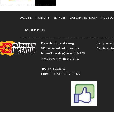
ACCUEIL
PRODUITS
SERVICES
QUI SOMMES-NOUS?
NOUS JO
FOURNISSEURS
Prévention Incendie enrg.
Design + réal
783, boulevard de l’Université
Dernière mise
Rouyn-Noranda (Québec) J9X 7C5
info@preventionincendie.net
RBQ : 5773-1226-01
T 819 797-3743 • F 819 797-9622